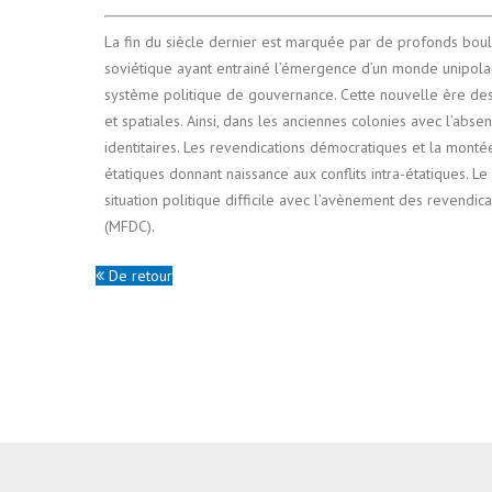
La fin du siècle dernier est marquée par de profonds boul
soviétique ayant entrainé l’émergence d’un monde unipol
système politique de gouvernance. Cette nouvelle ère de
et spatiales. Ainsi, dans les anciennes colonies avec l’abse
identitaires. Les revendications démocratiques et la mont
étatiques donnant naissance aux conflits intra-étatiques. 
situation politique difficile avec l’avènement des reven
(MFDC).
De retour