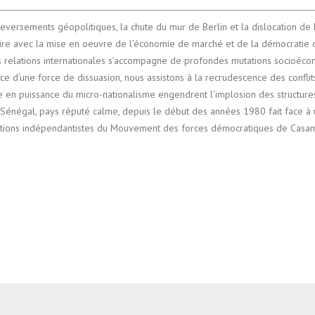
eversements géopolitiques, la chute du mur de Berlin et la dislocation de 
aire avec la mise en oeuvre de l’économie de marché et de la démocrati
s relations internationales s’accompagne de profondes mutations socioéc
nce d’une force de dissuasion, nous assistons à la recrudescence des conflit
ée en puissance du micro-nationalisme engendrent l’implosion des structure
Le Sénégal, pays réputé calme, depuis le début des années 1980 fait face à
dications indépendantistes du Mouvement des forces démocratiques de Cas