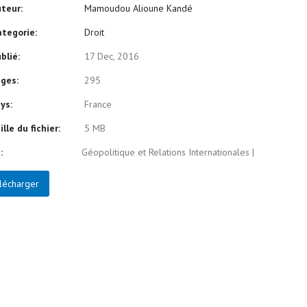
teur:
Mamoudou Alioune Kandé
tegorie:
Droit
blié:
17 Dec, 2016
ges:
295
ys:
France
lle du fichier:
5 MB
:
Géopolitique et Relations Internationales
|
lécharger