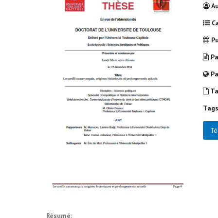
Au
Ca
Pu
Pa
Pa
Tai
Tags
Té
Résumé: