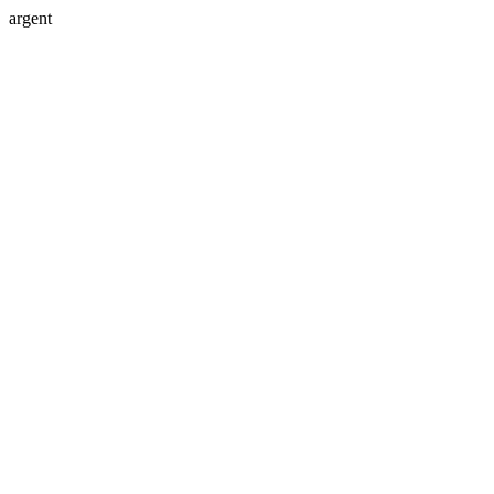
argent