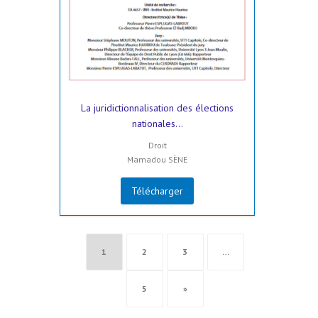
La juridictionnalisation des élections
nationales...
Droit
Mamadou SÈNE
Télécharger
1
2
3
…
5
»