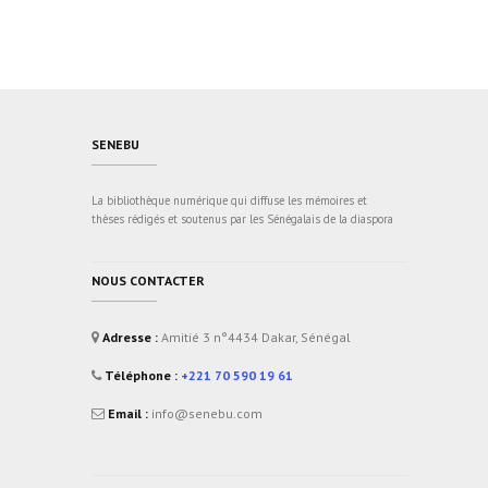
fluoxetine sans ordonnance prix
SENEBU
La bibliothèque numérique qui diffuse les mémoires et
thèses rédigés et soutenus par les Sénégalais de la diaspora
NOUS CONTACTER
Adresse :
Amitié 3 n°4434 Dakar, Sénégal
Téléphone :
+221 70 590 19 61
Email :
info@senebu.com