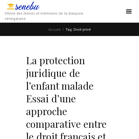
Vitrine des thèses et mémoires de la diaspora
sénégalaise
Accueil
Tag: Droit privé
La protection
juridique de
l’enfant malade
Essai d’une
approche
comparative entre
le droit français et