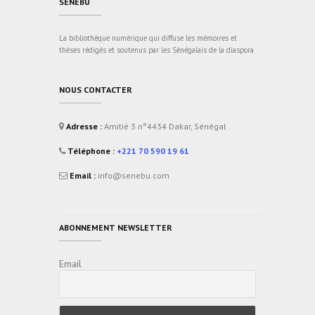
SENEBU
La bibliothèque numérique qui diffuse les mémoires et
thèses rédigés et soutenus par les Sénégalais de la diaspora
NOUS CONTACTER
Adresse :
Amitié 3 n°4434 Dakar, Sénégal
Téléphone :
+221 70 590 19 61
Email :
info@senebu.com
ABONNEMENT NEWSLETTER
Email