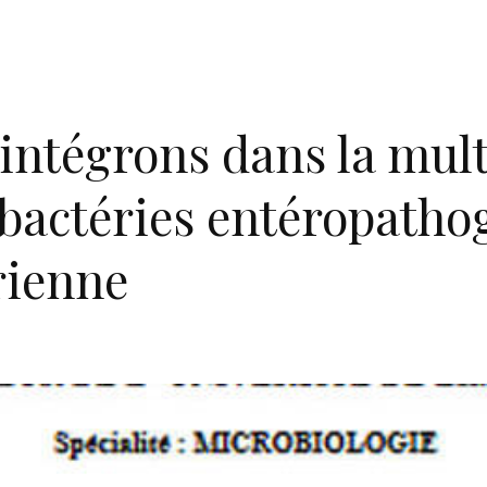
 intégrons dans la mul
 bactéries entéropatho
rienne