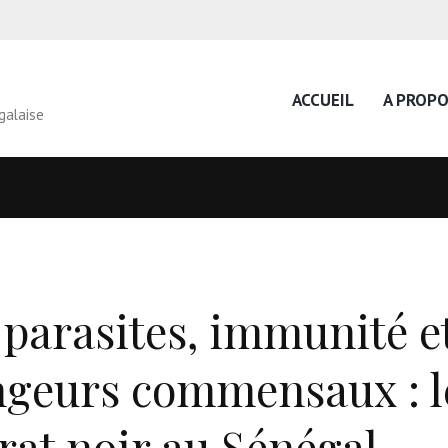
ACCUEIL
A PROP
galaise
arasites, immunité et
ngeurs commensaux : le
rat noir au Sénégal