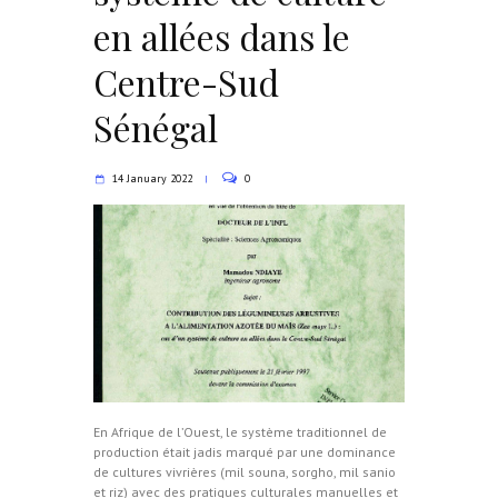
en allées dans le
Centre-Sud
Sénégal
14 January 2022
0
En Afrique de l’Ouest, le système traditionnel de
production était jadis marqué par une dominance
de cultures vivrières (mil souna, sorgho, mil sanio
et riz) avec des pratiques culturales manuelles et