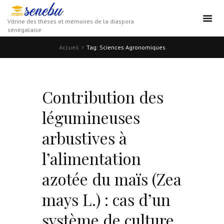
Vitrine des thèses et mémoires de la diaspora
sénégalaise
Accueil
Tag: Sciences Agronomiques
Contribution des
légumineuses
arbustives à
l’alimentation
azotée du maïs (Zea
mays L.) : cas d’un
système de culture